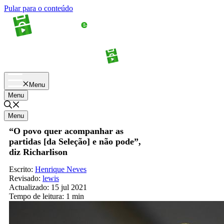
Pular para o conteúdo
Apostas
Palpites
Menu
Menu
Menu
“O povo quer acompanhar as
partidas [da Seleção] e não pode”,
diz Richarlison
Escrito:
Henrique Neves
Revisado:
lewis
Actualizado:
15 jul 2021
Tempo de leitura:
1 min