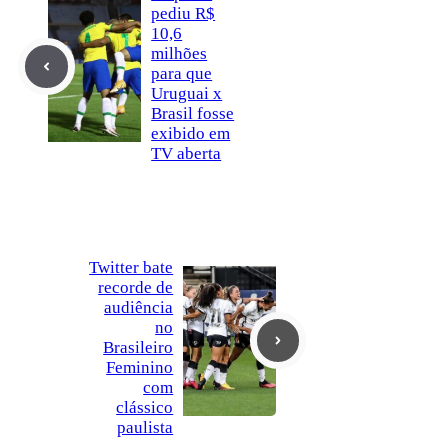
pediu R$
10,6
milhões
para que
Uruguai x
Brasil fosse
exibido em
TV aberta
Twitter bate
recorde de
audiência
no
Brasileiro
Feminino
com
clássico
paulista