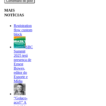
MAIS
NOTÍCIAS
Registration
flow custom
block
SBC
Summit
2025 terá
presença de
Ernest
Bowes,
editor do
Esporte e
Mídia
“Golaço-
aço!!” A