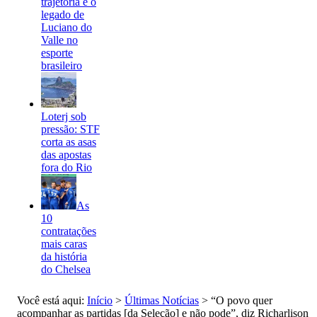
trajetória e o
legado de
Luciano do
Valle no
esporte
brasileiro
Loterj sob
pressão: STF
corta as asas
das apostas
fora do Rio
As
10
contratações
mais caras
da história
do Chelsea
Você está aqui:
Início
>
Últimas Notícias
>
“O povo quer
acompanhar as partidas [da Seleção] e não pode”, diz Richarlison