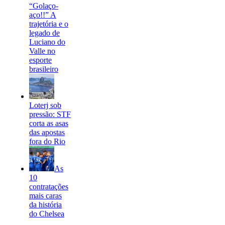
“Golaço-
aço!!” A
trajetória e o
legado de
Luciano do
Valle no
esporte
brasileiro
Loterj sob
pressão: STF
corta as asas
das apostas
fora do Rio
As
10
contratações
mais caras
da história
do Chelsea