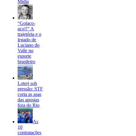
Mídia
“Golaço-
aço!!” A
trajetória e o
legado de
Luciano do
Valle no
esporte
brasileiro
Loterj sob
pressão: STF
corta as asas
das apostas
fora do Rio
As
10
contratações