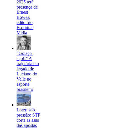
2025 terá
presença de
Ernest
Bowes,
editor do
Esporte e
Mídia
“Golaço-
aço!!” A
trajetória e o
legado de
Luciano do
Valle no
esporte
brasileiro
Loterj sob
pressão: STF
corta as asas
das apostas