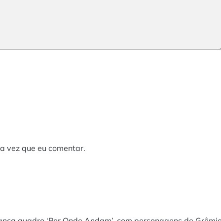
a vez que eu comentar.
lança quadro ‘Por Onde Andam’, com personagens de Grêmio 