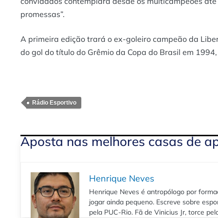
convidados contemplará desde os multicampeões até
promessas”.
A primeira edição trará o ex-goleiro campeão da Libe
do gol do título do Grêmio da Copa do Brasil em 1994, 
Rádio Esportivo
Aposta nas melhores casas de a
Henrique Neves
Henrique Neves é antropólogo por formaç
jogar ainda pequeno. Escreve sobre espo
pela PUC-Rio. Fã de Vinicius Jr, torce pe