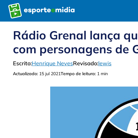
Pular
para
o
conteúdo
Rádio Grenal lança q
com personagens de G
Escrito:
Henrique Neves
Revisado:
lewis
Actualizado:
15 jul 2021
Tempo de leitura:
1 min