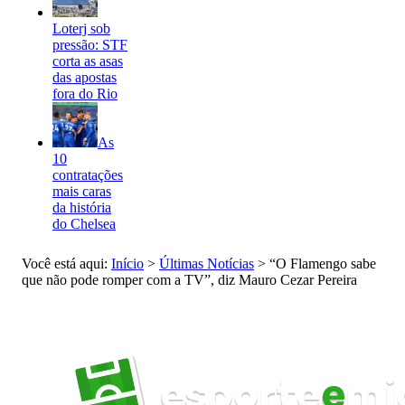
Loterj sob
pressão: STF
corta as asas
das apostas
fora do Rio
As
10
contratações
mais caras
da história
do Chelsea
Você está aqui:
Início
>
Últimas Notícias
>
“O Flamengo sabe
que não pode romper com a TV”, diz Mauro Cezar Pereira