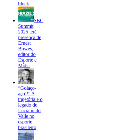
block
SBC
Summit
2025 terá
presença de
Ernest
Bowes,
editor do
Esporte e
Mídia
“Golaço-
aço!!” A
trajetória e o
legado de
Luciano do
Valle no
esporte
brasileiro