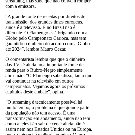
streaming, mas sabe que não convém romper
com a emissora.
“A grande fonte de receitas por direitos de
transmissão, dos grandes times europeus,
ainda é a televisão. E no Brasil não é
diferente. O Flamengo está brigando com a
Globo pelo Campeonato Carioca, mas tem
garantido o dinheiro do acordo com a Globo
até 2024”, lembra Mauro Cezar.
O comentarista lembra que que o dinheiro
das TVs é ainda uma importante fonte de
renda para o Rubro-Negro simplesmente
abrir mão. “O Flamengo sabe disso, tanto que
vai continuar na televisão em outros
campeonatos. Vejamos agora os próximos
capítulos deste embate”, opina.
“O streaming é tecnicamente possível há
muito tempo, o problema é que grande parte
da população não tem acesso. É uma
transformação em andamento, ainda não tem
como a televisão sair de cena: ainda não é
assim nem nos Estados Unidos ou na Europa,
onde a internet é melhor”, pondera Mauro.