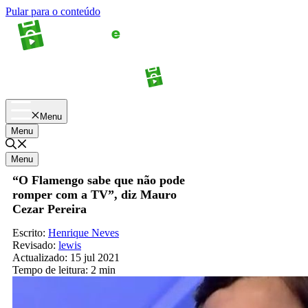
Pular para o conteúdo
Apostas
Palpites
Menu
Menu
Menu
“O Flamengo sabe que não pode
romper com a TV”, diz Mauro
Cezar Pereira
Escrito:
Henrique Neves
Revisado:
lewis
Actualizado:
15 jul 2021
Tempo de leitura:
2 min