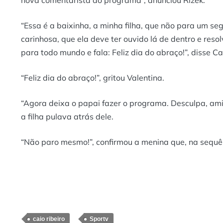
nova comentarista do programa”, anunciou Rizek.
“Essa é a baixinha, a minha filha, que não para um seg
carinhosa, que ela deve ter ouvido lá de dentro e reso
para todo mundo e fala: Feliz dia do abraço!”, disse Cai
“Feliz dia do abraço!”, gritou Valentina.
“Agora deixa o papai fazer o programa. Desculpa, ami
a filha pulava atrás dele.
“Não paro mesmo!”, confirmou a menina que, na sequên
caio ribeiro
Sportv