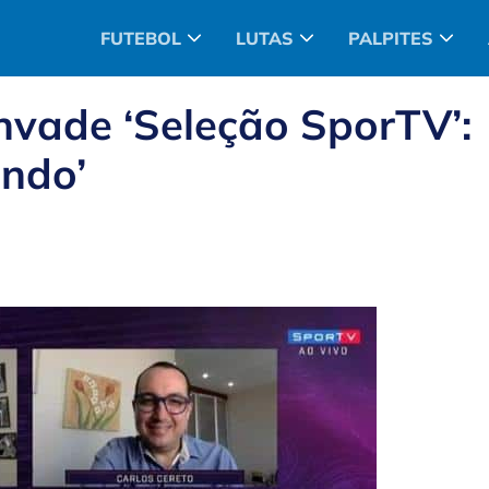
FUTEBOL
LUTAS
PALPITES
invade ‘Seleção SporTV’:
undo’