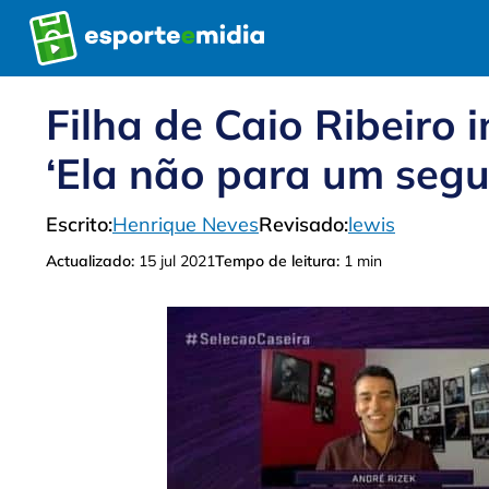
Pular
para
o
conteúdo
Filha de Caio Ribeiro 
‘Ela não para um seg
Escrito:
Henrique Neves
Revisado:
lewis
Actualizado:
15 jul 2021
Tempo de leitura:
1 min