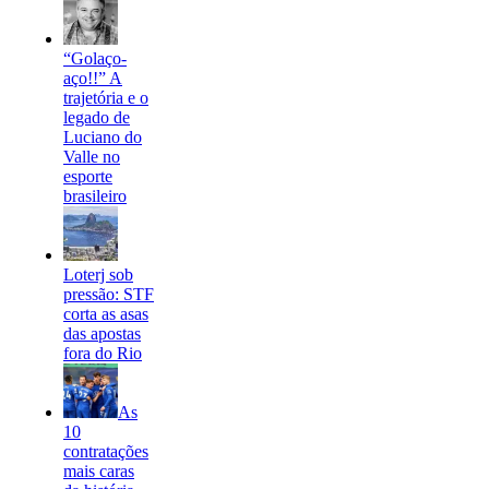
“Golaço-
aço!!” A
trajetória e o
legado de
Luciano do
Valle no
esporte
brasileiro
Loterj sob
pressão: STF
corta as asas
das apostas
fora do Rio
As
10
contratações
mais caras