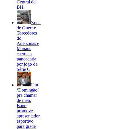
Central de
BH
Zona
de Guerra:
Torcedores
do
Amazonas e
Manaus
caem na
pancadaria
por jogo da
Série C
Um
‘Domingão’
pra chamar
de meu:
Band
promove
apresentador
esportivo
para grade