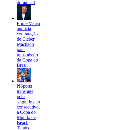
dominical
Prime Vídeo
anuncia
contratação
de Cléber
Machado
para
transmissão
da Copa do
Brasil
NSports
transmite,
pelo
segundo ano
consecutivo,
a Copa do
Mundo de
Beach
Tennis