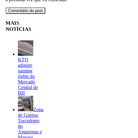
MAIS
NOTÍCIAS
KTO
adquire
naming
rights do
Mercado
Central de
BH
Zona
de Guerra:
Torcedores
do
Amazonas e
Manaus