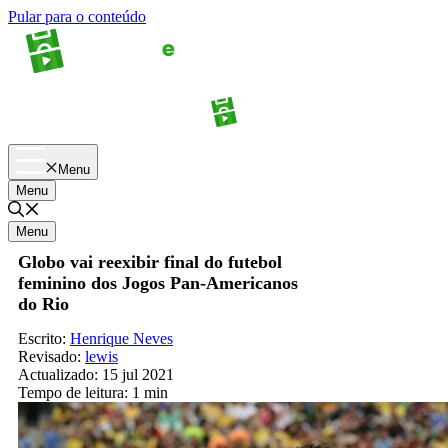
Pular para o conteúdo
Apostas
Palpites
Menu
Menu
Menu
Globo vai reexibir final do futebol
feminino dos Jogos Pan-Americanos
do Rio
Escrito:
Henrique Neves
Revisado:
lewis
Actualizado:
15 jul 2021
Tempo de leitura:
1 min