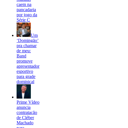
caem na
pancadaria
por jogo da
Série C
Um
‘Domingão’
pra chamar
de meu:
Band
promove
apresentador
esportivo
para grade
dominical
Prime Vídeo
anuncia
contratação
de Cléber
Machado
para