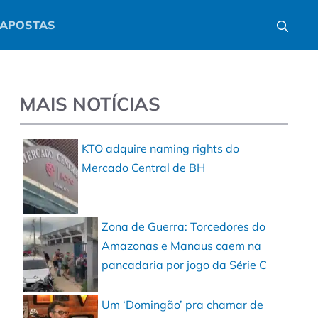
APOSTAS
MAIS NOTÍCIAS
KTO adquire naming rights do
Mercado Central de BH
Zona de Guerra: Torcedores do
Amazonas e Manaus caem na
pancadaria por jogo da Série C
Um ‘Domingão’ pra chamar de