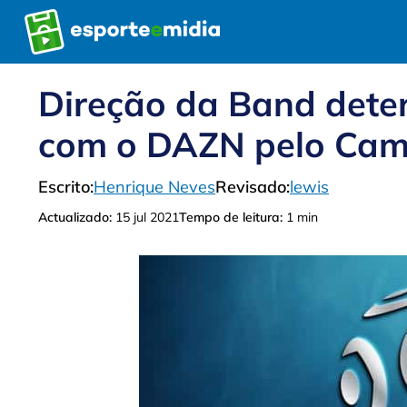
Pular
para
o
conteúdo
Direção da Band dete
com o DAZN pelo Cam
Escrito:
Henrique Neves
Revisado:
lewis
Actualizado:
15 jul 2021
Tempo de leitura:
1 min