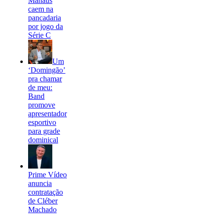
Manaus
caem na
pancadaria
por jogo da
Série C
Um
‘Domingão’
pra chamar
de meu:
Band
promove
apresentador
esportivo
para grade
dominical
Prime Vídeo
anuncia
contratação
de Cléber
Machado