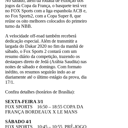
No sábado, além da rodada de exibição dos
jogos da Copa da França, o basquete terá vez
no FOX Sports com a liga espanhola ACB e,
no Fox Sports2, com a Copa Super 8, que
reúne os oito melhores colocados do primeiro
turno da NBB.
A velocidade off-road também receberá
dedicação especial. Além de transmitir a
largada do Dakar 2020 no fim da manhã de
sábado, o Fox Sports 2 contará com um
resumo diário da competição, trazendo os
destaques direto de Jedá (Arábia Saudita) nas
noites de sábado e domingo. Com formato
inédito, os resumos seguirão indo ao ar
diariamente até o último estágio da prova, dia
17/1.
Confira detalhes (horários de Brasília):
SEXTA-FEIRA 3/1
FOX SPORTS 16:50 – 18:55 COPA DA
FRANÇA BORDEAUX X LE MANS
SÁBADO 4/1
FOX SPORTS 10:45 – 10:55 PRÉ-JOGO