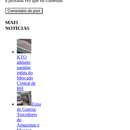
a próxima vez que eu comentar.
MAIS
NOTÍCIAS
KTO
adquire
naming
rights do
Mercado
Central de
BH
Zona
de Guerra:
Torcedores
do
Amazonas e