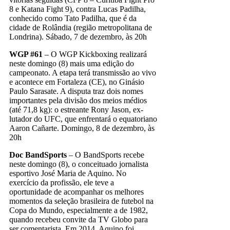
8 e Katana Fight 9), contra Lucas Padilha,
conhecido como Tato Padilha, que é da
cidade de Rolândia (região metropolitana de
Londrina). Sábado, 7 de dezembro, às 20h
WGP #61
– O WGP Kickboxing realizará
neste domingo (8) mais uma edição do
campeonato. A etapa terá transmissão ao vivo
e acontece em Fortaleza (CE), no Ginásio
Paulo Sarasate. A disputa traz dois nomes
importantes pela divisão dos meios médios
(até 71,8 kg): o estreante Rony Jason, ex-
lutador do UFC, que enfrentará o equatoriano
Aaron Cañarte. Domingo, 8 de dezembro, às
20h
Doc BandSports
– O BandSports recebe
neste domingo (8), o conceituado jornalista
esportivo José Maria de Aquino. No
exercício da profissão, ele teve a
oportunidade de acompanhar os melhores
momentos da seleção brasileira de futebol na
Copa do Mundo, especialmente a de 1982,
quando recebeu convite da TV Globo para
ser comentarista. Em 2014, Aquino foi