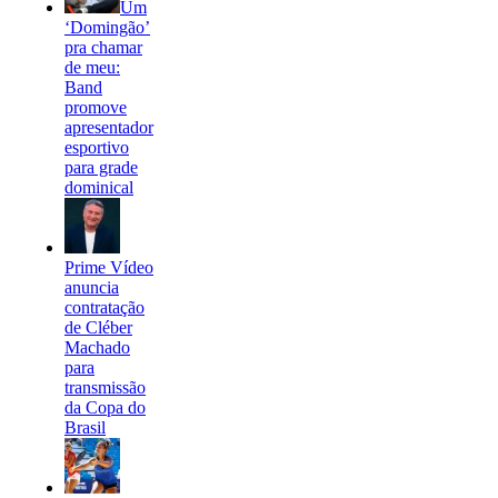
Um
‘Domingão’
pra chamar
de meu:
Band
promove
apresentador
esportivo
para grade
dominical
Prime Vídeo
anuncia
contratação
de Cléber
Machado
para
transmissão
da Copa do
Brasil