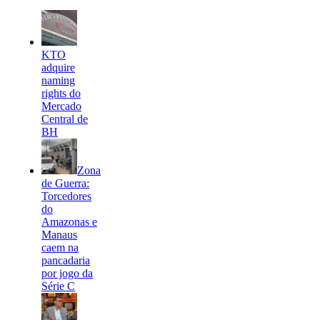
KTO
adquire
naming
rights do
Mercado
Central de
BH
Zona
de Guerra:
Torcedores
do
Amazonas e
Manaus
caem na
pancadaria
por jogo da
Série C