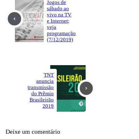
Jogos de
sábado ao
vivo na TV
e Internet;
veja
programação
(7/12/2019)
TNT
anuncia
transmissão
do Prêmio
Brasileirão
2019
Deixe um comentário