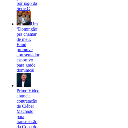
por jogo da
Série C
Um
‘Domingão’
pra chamar
de meu:
Band
promove
apresentador
esportivo
para grade
dominical
Prime Vídeo
anuncia
contratação
de Cléber
Machado
para
transmissão
da Copa do