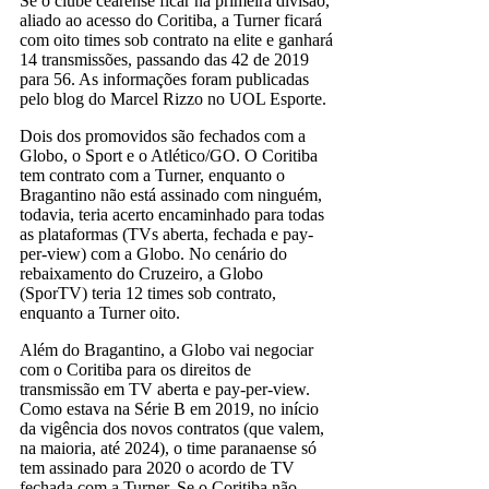
Se o clube cearense ficar na primeira divisão,
aliado ao acesso do Coritiba, a Turner ficará
com oito times sob contrato na elite e ganhará
14 transmissões, passando das 42 de 2019
para 56. As informações foram publicadas
pelo blog do Marcel Rizzo no UOL Esporte.
Dois dos promovidos são fechados com a
Globo, o Sport e o Atlético/GO. O Coritiba
tem contrato com a Turner, enquanto o
Bragantino não está assinado com ninguém,
todavia, teria acerto encaminhado para todas
as plataformas (TVs aberta, fechada e pay-
per-view) com a Globo. No cenário do
rebaixamento do Cruzeiro, a Globo
(SporTV) teria 12 times sob contrato,
enquanto a Turner oito.
Além do Bragantino, a Globo vai negociar
com o Coritiba para os direitos de
transmissão em TV aberta e pay-per-view.
Como estava na Série B em 2019, no início
da vigência dos novos contratos (que valem,
na maioria, até 2024), o time paranaense só
tem assinado para 2020 o acordo de TV
fechada com a Turner. Se o Coritiba não