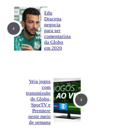
Edu
Dracena
negocia
para ser
comentarista
da Globo
em 2020
Veja jogos
com
transmissão
de Globo,
SporTV e
Premiere
neste meio
de semana