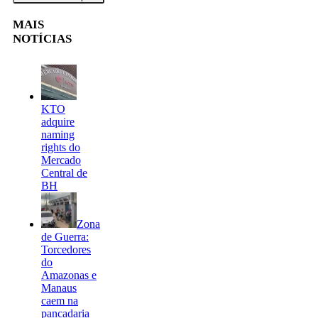
MAIS
NOTÍCIAS
KTO
adquire
naming
rights do
Mercado
Central de
BH
Zona
de Guerra:
Torcedores
do
Amazonas e
Manaus
caem na
pancadaria