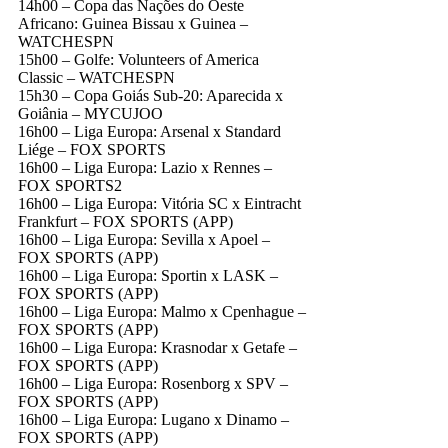
14h00 – Copa das Nações do Oeste
Africano: Guinea Bissau x Guinea –
WATCHESPN
15h00 – Golfe: Volunteers of America
Classic – WATCHESPN
15h30 – Copa Goiás Sub-20: Aparecida x
Goiânia – MYCUJOO
16h00 – Liga Europa: Arsenal x Standard
Liége – FOX SPORTS
16h00 – Liga Europa: Lazio x Rennes –
FOX SPORTS2
16h00 – Liga Europa: Vitória SC x Eintracht
Frankfurt – FOX SPORTS (APP)
16h00 – Liga Europa: Sevilla x Apoel –
FOX SPORTS (APP)
16h00 – Liga Europa: Sportin x LASK –
FOX SPORTS (APP)
16h00 – Liga Europa: Malmo x Cpenhague –
FOX SPORTS (APP)
16h00 – Liga Europa: Krasnodar x Getafe –
FOX SPORTS (APP)
16h00 – Liga Europa: Rosenborg x SPV –
FOX SPORTS (APP)
16h00 – Liga Europa: Lugano x Dinamo –
FOX SPORTS (APP)