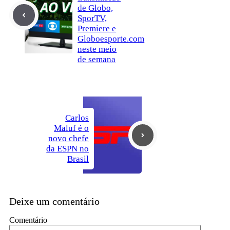
de Globo,
SporTV,
Premiere e
Globoesporte.com
neste meio
de semana
Carlos
Maluf é o
novo chefe
da ESPN no
Brasil
Deixe um comentário
Comentário