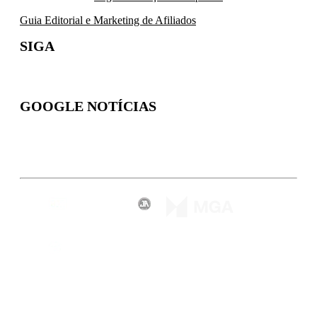
Guia Editorial e Marketing de Afiliados
SIGA
GOOGLE NOTÍCIAS
Inscreva-se