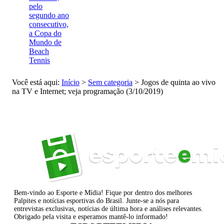
pelo
segundo ano
consecutivo,
a Copa do
Mundo de
Beach
Tennis
Você está aqui:
Início
>
Sem categoria
>
Jogos de quinta ao vivo
na TV e Internet; veja programação (3/10/2019)
Bem-vindo ao Esporte e Mídia! Fique por dentro dos melhores
Palpites e notícias esportivas do Brasil. Junte-se a nós para
entrevistas exclusivas, notícias de última hora e análises relevantes.
Obrigado pela visita e esperamos mantê-lo informado!