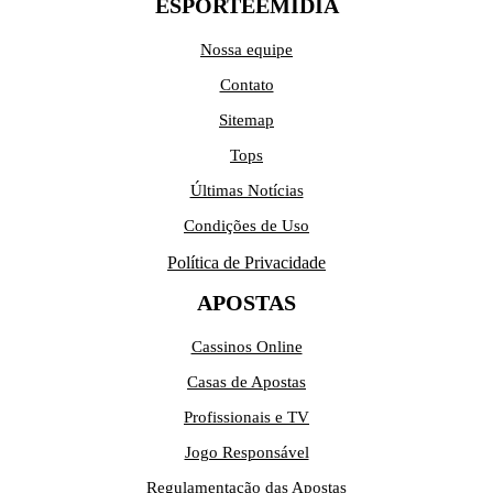
ESPORTEEMIDIA
Nossa equipe
Contato
Sitemap
Tops
Últimas Notícias
Condições de Uso
Política de Privacidade
APOSTAS
Cassinos Online
Casas de Apostas
Profissionais e TV
Jogo Responsável
Regulamentação das Apostas