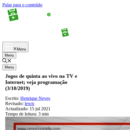
Pular para o conteúdo
Apostas
Palpites
Menu
Menu
Menu
Jogos de quinta ao vivo na TV e
Internet; veja programação
(3/10/2019)
Escrito:
Henrique Neves
Revisado:
lewis
Actualizado:
15 jul 2021
Tempo de leitura:
3 min