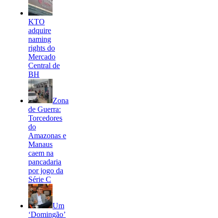
KTO
adquire
naming
rights do
Mercado
Central de
BH
Zona
de Guerra:
Torcedores
do
Amazonas e
Manaus
caem na
pancadaria
por jogo da
Série C
Um
‘Domingão’