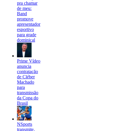
pra chamar
de meu:
Band
promove
apresentador
esportivo
para grade
dominical
Prime Vídeo
anuncia
contratação
de Cléber
Machado
para
transmissão
da Copa do
Brasil
NSports
transmite,