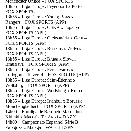
Manchester United – FOX SPORTS
13h55 – Liga Europa: Feyenoord x Porto –
FOX SPORTS2
13h55 – Liga Europa: Young Boys x
Rangers – FOX SPORTS (APP)
13h55 – Liga Europa: CSKA x Espanyol –
FOX SPORTS (APP)
13h55 – Liga Europa: Oleksandria x Gent –
FOX SPORTS (APP)
13h55 – Liga Europa: Besiktas x Wolves –
FOX SPORTS (APP)
13h55 – Liga Europa: Braga x Slovan
Bratislava – FOX SPORTS (APP)
13h55 – Liga Europa: Ferencváros x
Ludogorets Razgrad – FOX SPORTS (APP)
13h55 – Liga Europa: Saint-Étienne x
Wolfsbirg – FOX SPORTS (APP)
13h55 – Liga Europa: Wolfsberg x Roma –
FOX SPORTS (APP)
13h55 – Liga Europa: Istanbul x Borussia
Monchengladbach – FOX SPORTS (APP)
14h00 – Euroliga de Basquete Masculino:
Khimki x Maccabi Tel Avivi – DAZN
14h00 – Campeonato Espanhol Série B:
Zaragoza x Malaga – WATCHESPN