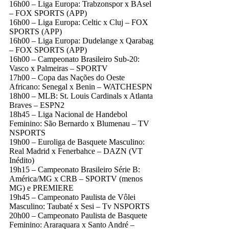
16h00 – Liga Europa: Trabzonspor x BAsel
– FOX SPORTS (APP)
16h00 – Liga Europa: Celtic x Cluj – FOX
SPORTS (APP)
16h00 – Liga Europa: Dudelange x Qarabag
– FOX SPORTS (APP)
16h00 – Campeonato Brasileiro Sub-20:
Vasco x Palmeiras – SPORTV
17h00 – Copa das Nações do Oeste
Africano: Senegal x Benin – WATCHESPN
18h00 – MLB: St. Louis Cardinals x Atlanta
Braves – ESPN2
18h45 – Liga Nacional de Handebol
Feminino: São Bernardo x Blumenau – TV
NSPORTS
19h00 – Euroliga de Basquete Masculino:
Real Madrid x Fenerbahce – DAZN (VT
Inédito)
19h15 – Campeonato Brasileiro Série B:
América/MG x CRB – SPORTV (menos
MG) e PREMIERE
19h45 – Campeonato Paulista de Vôlei
Masculino: Taubaté x Sesi – Tv NSPORTS
20h00 – Campeonato Paulista de Basquete
Feminino: Araraquara x Santo André –