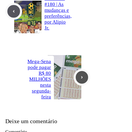
#180 | As
mudanças e
preferências,
por Alipio
Jr.
Mega-Sena
pode pagar
R$ 80
MILHÕES
nesta
segunda-
feira
Deixe um comentário
Comentário