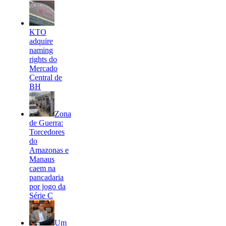
KTO
adquire
naming
rights do
Mercado
Central de
BH
Zona
de Guerra:
Torcedores
do
Amazonas e
Manaus
caem na
pancadaria
por jogo da
Série C
Um