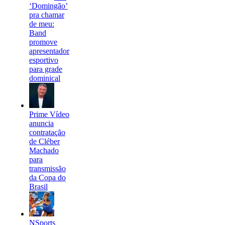
‘Domingão’
pra chamar
de meu:
Band
promove
apresentador
esportivo
para grade
dominical
Prime Vídeo
anuncia
contratação
de Cléber
Machado
para
transmissão
da Copa do
Brasil
NSports