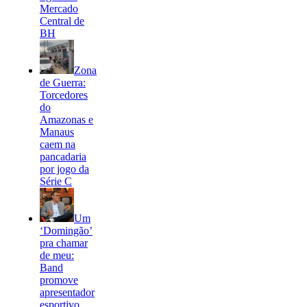
Mercado
Central de
BH
Zona
de Guerra:
Torcedores
do
Amazonas e
Manaus
caem na
pancadaria
por jogo da
Série C
Um
‘Domingão’
pra chamar
de meu:
Band
promove
apresentador
esportivo