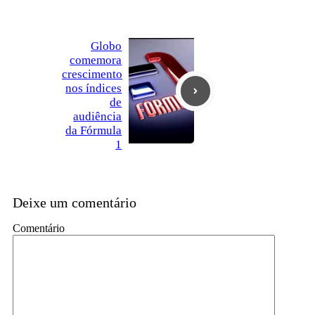
Globo
comemora
crescimento
nos índices
de
audiência
da Fórmula
1
Deixe um comentário
Comentário