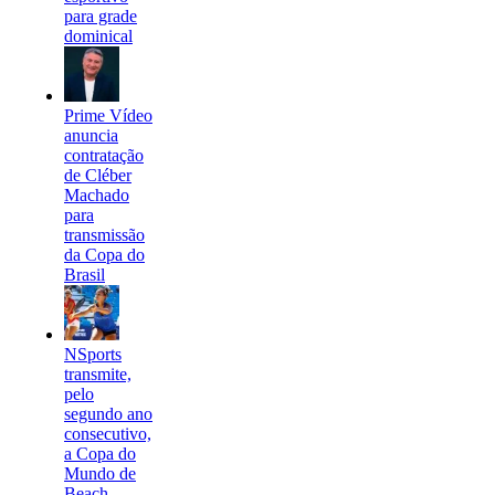
para grade
dominical
Prime Vídeo
anuncia
contratação
de Cléber
Machado
para
transmissão
da Copa do
Brasil
NSports
transmite,
pelo
segundo ano
consecutivo,
a Copa do
Mundo de
Beach