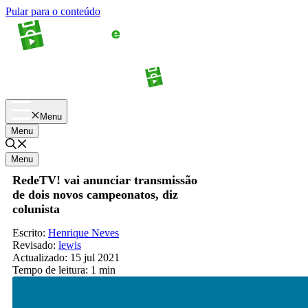
Pular para o conteúdo
Apostas
Palpites
Menu
Menu
Menu
RedeTV! vai anunciar transmissão
de dois novos campeonatos, diz
colunista
Escrito:
Henrique Neves
Revisado:
lewis
Actualizado:
15 jul 2021
Tempo de leitura:
1 min