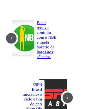
Band
renova
contrato
com o NBB
e muda
horário de
jogos aos
sábados
ESPN
Brasil
inicia novo
ciclo e tira
do ar o
‘Bom Dia