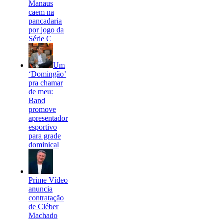
Manaus
caem na
pancadaria
por jogo da
Série C
Um
‘Domingão’
pra chamar
de meu:
Band
promove
apresentador
esportivo
para grade
dominical
Prime Vídeo
anuncia
contratação
de Cléber
Machado