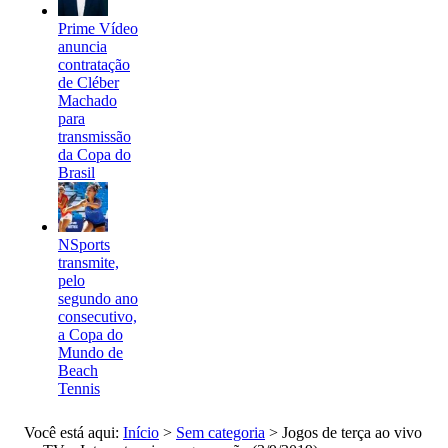
Prime Vídeo
anuncia
contratação
de Cléber
Machado
para
transmissão
da Copa do
Brasil
NSports
transmite,
pelo
segundo ano
consecutivo,
a Copa do
Mundo de
Beach
Tennis
Você está aqui:
Início
>
Sem categoria
>
Jogos de terça ao vivo