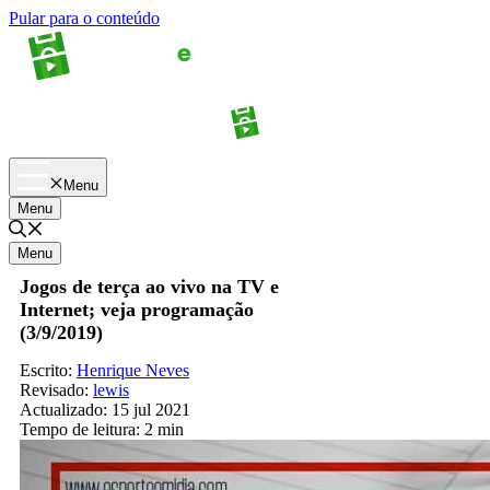
Pular para o conteúdo
Apostas
Palpites
Menu
Menu
Menu
Jogos de terça ao vivo na TV e
Internet; veja programação
(3/9/2019)
Escrito:
Henrique Neves
Revisado:
lewis
Actualizado:
15 jul 2021
Tempo de leitura:
2 min