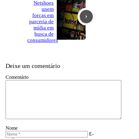
Netshoes
unem
forças em
parceria de
mídia em
busca de
consumidores
Deixe um comentário
Comentário
Nome
E-