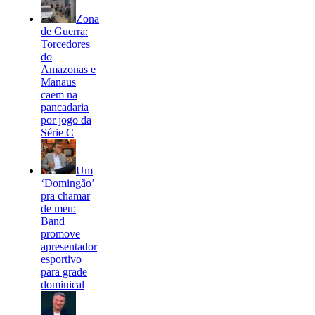
Zona
de Guerra:
Torcedores
do
Amazonas e
Manaus
caem na
pancadaria
por jogo da
Série C
Um
‘Domingão’
pra chamar
de meu:
Band
promove
apresentador
esportivo
para grade
dominical