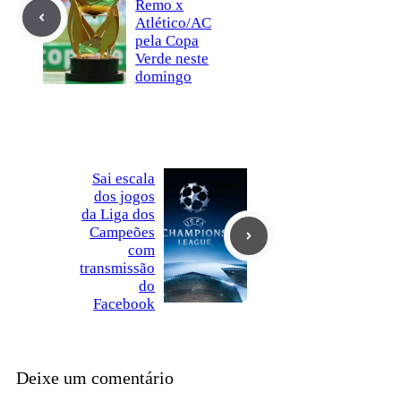
Remo x
Atlético/AC
pela Copa
Verde neste
domingo
Sai escala
dos jogos
da Liga dos
Campeões
com
transmissão
do
Facebook
Deixe um comentário