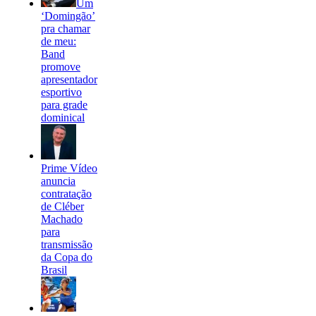
Um
‘Domingão’
pra chamar
de meu:
Band
promove
apresentador
esportivo
para grade
dominical
Prime Vídeo
anuncia
contratação
de Cléber
Machado
para
transmissão
da Copa do
Brasil