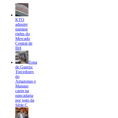
KTO
adquire
naming
rights do
Mercado
Central de
BH
Zona
de Guerra:
Torcedores
do
Amazonas e
Manaus
caem na
pancadaria
por jogo da
Série C