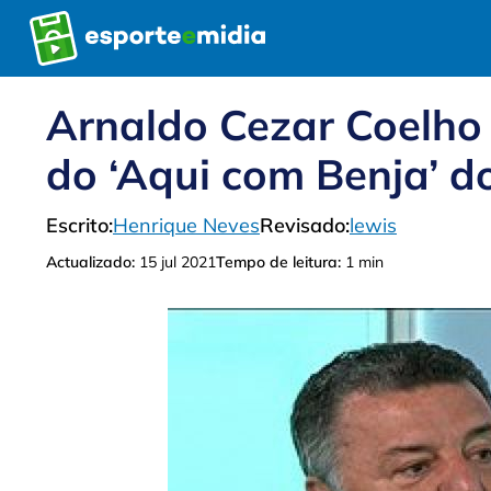
Pular
para
o
conteúdo
Arnaldo Cezar Coelho
do ‘Aqui com Benja’ d
Escrito:
Henrique Neves
Revisado:
lewis
Actualizado:
15 jul 2021
Tempo de leitura:
1 min