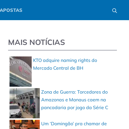
APOSTAS
MAIS NOTÍCIAS
KTO adquire naming rights do
Mercado Central de BH
Zona de Guerra: Torcedores do
Amazonas e Manaus caem na
pancadaria por jogo da Série C
Um ‘Domingão’ pra chamar de