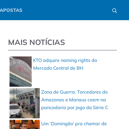
APOSTAS
MAIS NOTÍCIAS
KTO adquire naming rights do
Mercado Central de BH
Zona de Guerra: Torcedores do
Amazonas e Manaus caem na
pancadaria por jogo da Série C
Um ‘Domingão’ pra chamar de