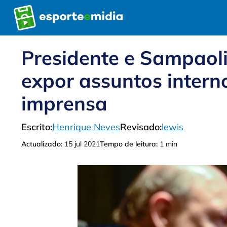
Pular
para
o
conteúdo
Presidente e Sampaol
expor assuntos intern
imprensa
Escrito:
Henrique Neves
Revisado:
lewis
Actualizado:
15 jul 2021
Tempo de leitura:
1 min