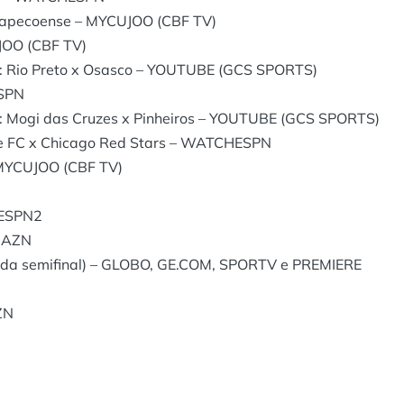
Chapecoense – MYCUJOO (CBF TV)
JOO (CBF TV)
: Rio Preto x Osasco – YOUTUBE (GCS SPORTS)
ESPN
: Mogi das Cruzes x Pinheiros – YOUTUBE (GCS SPORTS)
lue FC x Chicago Red Stars – WATCHESPN
 MYCUJOO (CBF TV)
 ESPN2
 DAZN
 1 da semifinal) – GLOBO, GE.COM, SPORTV e PREMIERE
ZN
N