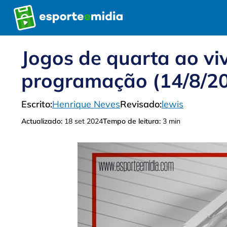
Pular
para
o
conteúdo
Jogos de quarta ao viv
programação (14/8/2
Escrito:
Henrique Neves
Revisado:
lewis
Actualizado:
18 set 2024
Tempo de leitura:
3 min