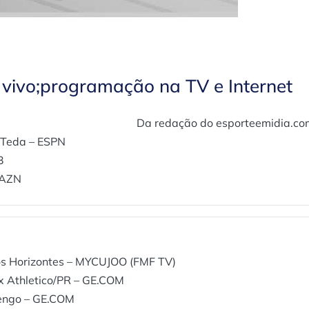
o vivo;programação na TV e Internet
Da redação do esporteemidia.co
 Teda – ESPN
3
DAZN
os Horizontes – MYCUJOO (FMF TV)
x Athletico/PR – GE.COM
mengo – GE.COM