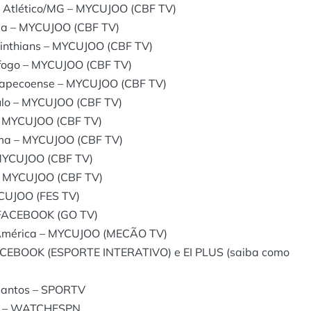
x Atlético/MG – MYCUJOO (CBF TV)
ria – MYCUJOO (CBF TV)
rinthians – MYCUJOO (CBF TV)
afogo – MYCUJOO (CBF TV)
Chapecoense – MYCUJOO (CBF TV)
aulo – MYCUJOO (CBF TV)
 – MYCUJOO (CBF TV)
iúma – MYCUJOO (CBF TV)
 MYCUJOO (CBF TV)
 – MYCUJOO (CBF TV)
YCUJOO (FES TV)
E/FACEBOOK (GO TV)
 América – MYCUJOO (MECÃO TV)
FACEBOOK (ESPORTE INTERATIVO) e EI PLUS (saiba como
 Santos – SPORTV
 2) – WATCHESPN