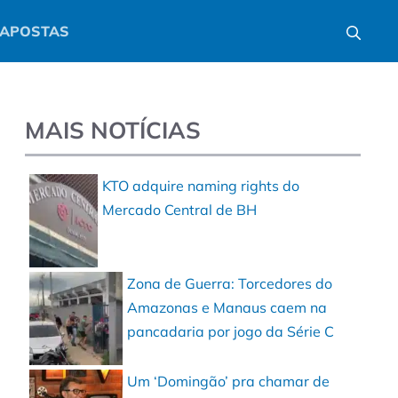
APOSTAS
MAIS NOTÍCIAS
KTO adquire naming rights do
Mercado Central de BH
Zona de Guerra: Torcedores do
Amazonas e Manaus caem na
pancadaria por jogo da Série C
Um ‘Domingão’ pra chamar de