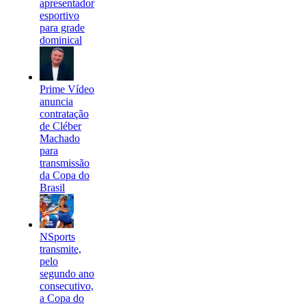
apresentador
esportivo
para grade
dominical
Prime Vídeo
anuncia
contratação
de Cléber
Machado
para
transmissão
da Copa do
Brasil
NSports
transmite,
pelo
segundo ano
consecutivo,
a Copa do