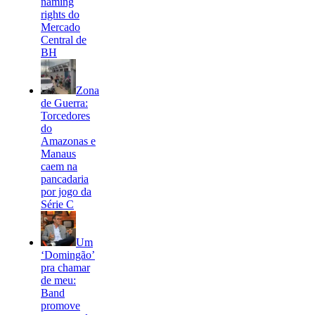
naming
rights do
Mercado
Central de
BH
Zona
de Guerra:
Torcedores
do
Amazonas e
Manaus
caem na
pancadaria
por jogo da
Série C
Um
‘Domingão’
pra chamar
de meu:
Band
promove