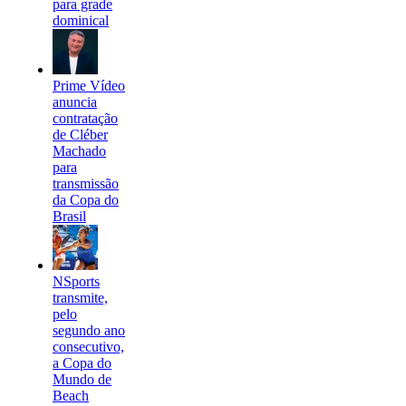
para grade
dominical
Prime Vídeo
anuncia
contratação
de Cléber
Machado
para
transmissão
da Copa do
Brasil
NSports
transmite,
pelo
segundo ano
consecutivo,
a Copa do
Mundo de
Beach