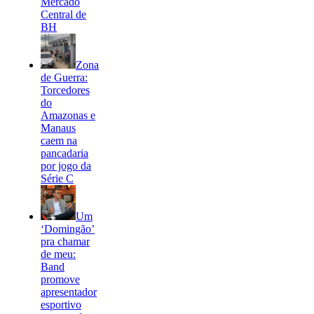
Mercado
Central de
BH
Zona
de Guerra:
Torcedores
do
Amazonas e
Manaus
caem na
pancadaria
por jogo da
Série C
Um
‘Domingão’
pra chamar
de meu:
Band
promove
apresentador
esportivo