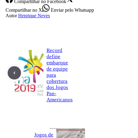
Compartilhar
no Facebook
Compartilhar
no X
Enviar
pelo Whatsapp
Autor
Henrique Neves
Record
define
embarque
de equipe
para
cobertura
dos Jogos
Pan-
Americanos
Jogos de