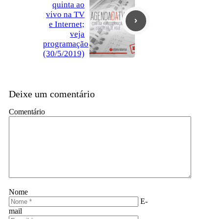
quinta ao
vivo na TV
e Internet;
veja
programação
(30/5/2019)
Deixe um comentário
Comentário
Nome
E-
mail