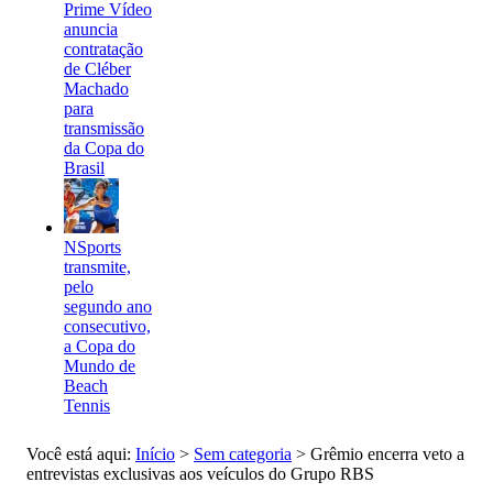
Prime Vídeo
anuncia
contratação
de Cléber
Machado
para
transmissão
da Copa do
Brasil
NSports
transmite,
pelo
segundo ano
consecutivo,
a Copa do
Mundo de
Beach
Tennis
Você está aqui:
Início
>
Sem categoria
>
Grêmio encerra veto a
entrevistas exclusivas aos veículos do Grupo RBS