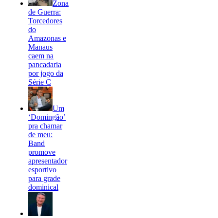
Zona
de Guerra:
Torcedores
do
Amazonas e
Manaus
caem na
pancadaria
por jogo da
Série C
Um
‘Domingão’
pra chamar
de meu:
Band
promove
apresentador
esportivo
para grade
dominical