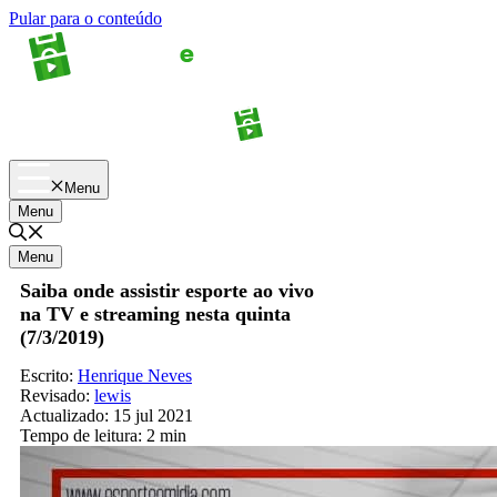
Pular para o conteúdo
Apostas
Palpites
Menu
Menu
Menu
Saiba onde assistir esporte ao vivo
na TV e streaming nesta quinta
(7/3/2019)
Escrito:
Henrique Neves
Revisado:
lewis
Actualizado:
15 jul 2021
Tempo de leitura:
2 min