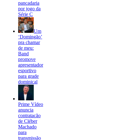
pancadaria
por jogo da
Série C
Um
‘Domingão’
pra chamar
de meu:
Band
promove
apresentador
esportivo
para grade
dominical
Prime Vídeo
anuncia
contratação
de Cléber
Machado
para
transmissão