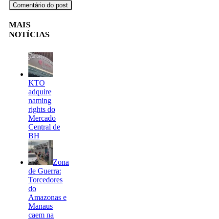
MAIS
NOTÍCIAS
KTO
adquire
naming
rights do
Mercado
Central de
BH
Zona
de Guerra:
Torcedores
do
Amazonas e
Manaus
caem na