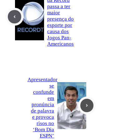
da Record
passa a ter
maior
presença do
esporte por
causa dos
Jogos Pan-
Americanos
Apresentador
se
confunde
em
pronúncia
de palavra
e provoca
risos no
‘Bom Dia
ESPN’