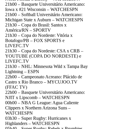
21h00 – Basquete Universitário Americano:
Iowa x #21 Wisconsin – WATCHESPN
21h00 – Softball Universitário Americano:
Michigan State x Auburn – WATCHESPN
21h30 – Copa do Brasil: Santos x
América/RN – SPORTV
21h30 – Copa do Nordeste: Vitória x
Botafogo/PB – FOX SPORTS e
LIVEFC.TV
21h30 – Copa do Nordeste: CSA x CRB –
YOUTUBE (COPA DO NORDESTE) e
LIVEFC.TV
21h30 – NHL: Minnesota Wild x Tampa Bay
Lightning – ESPN
22h00 – Campeonato Acreano: Plácido de
Castro x Rio Branco – MYCUJOO.TV
(FFAC TV)
22h00 – Basquete Universitário Americano:
NJIT x Lipscomb – WATCHESPN
00h00 – NBA G League: Agua Caliente
Clippers x Northern Arizona Suns –
WATCHESPN
03h30 – Super Rugby: Hurricanes x
Highlanders – WATCHESPN
05h40 – Super Rugby: Rebels x Brumbies –