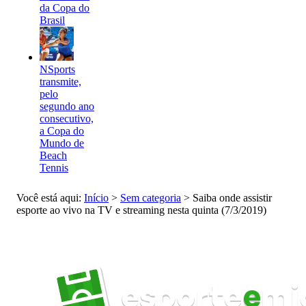
da Copa do
Brasil
NSports
transmite,
pelo
segundo ano
consecutivo,
a Copa do
Mundo de
Beach
Tennis
Você está aqui:
Início
>
Sem categoria
>
Saiba onde assistir
esporte ao vivo na TV e streaming nesta quinta (7/3/2019)