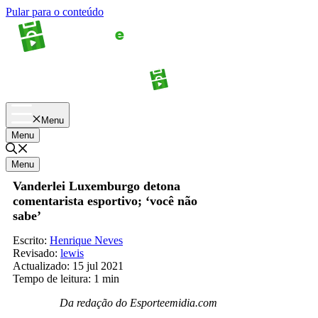
Pular para o conteúdo
Apostas
Palpites
Menu
Menu
Menu
Vanderlei Luxemburgo detona
comentarista esportivo; ‘você não
sabe’
Escrito:
Henrique Neves
Revisado:
lewis
Actualizado:
15 jul 2021
Tempo de leitura:
1 min
Da redação do Esporteemidia.com