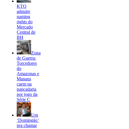
KTO
adquire
naming
rights do
Mercado
Central de
BH
Zona
de Guerra:
Torcedores
do
Amazonas e
Manaus
caem na
pancadaria
por jogo da
Série C
Um
‘Domingão’
pra chamar