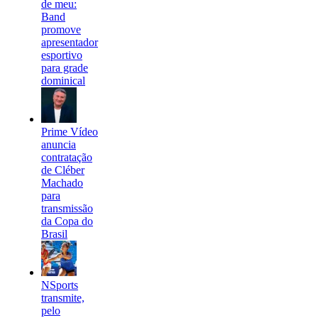
de meu:
Band
promove
apresentador
esportivo
para grade
dominical
Prime Vídeo
anuncia
contratação
de Cléber
Machado
para
transmissão
da Copa do
Brasil
NSports
transmite,
pelo