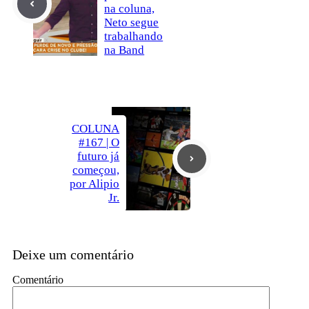
na coluna,
Neto segue
trabalhando
na Band
COLUNA
#167 | O
futuro já
começou,
por Alipio
Jr.
Deixe um comentário
Comentário