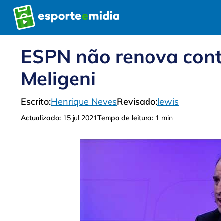
Pular
para
o
conteúdo
ESPN não renova cont
Meligeni
Escrito:
Henrique Neves
Revisado:
lewis
Actualizado:
15 jul 2021
Tempo de leitura:
1 min