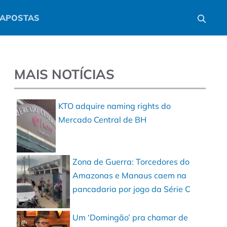
APOSTAS
MAIS NOTÍCIAS
KTO adquire naming rights do
Mercado Central de BH
Zona de Guerra: Torcedores do
Amazonas e Manaus caem na
pancadaria por jogo da Série C
Um ‘Domingão’ pra chamar de