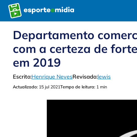
Pular
para
o
conteúdo
Departamento comerci
com a certeza de fort
em 2019
Escrito:
Henrique Neves
Revisado:
lewis
Actualizado:
15 jul 2021
Tempo de leitura:
1 min