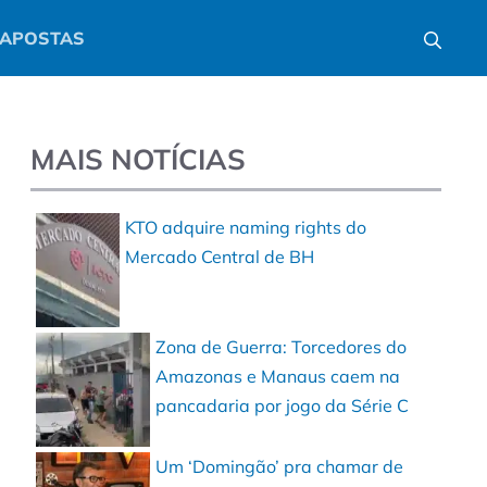
APOSTAS
MAIS NOTÍCIAS
e
KTO adquire naming rights do
Mercado Central de BH
Zona de Guerra: Torcedores do
Amazonas e Manaus caem na
pancadaria por jogo da Série C
Um ‘Domingão’ pra chamar de