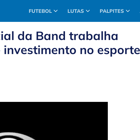
FUTEBOL
LUTAS
PALPITES
al da Band trabalha
e investimento no esport