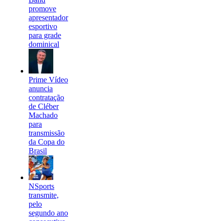
promove
apresentador
esportivo
para grade
dominical
Prime Vídeo
anuncia
contratação
de Cléber
Machado
para
transmissão
da Copa do
Brasil
NSports
transmite,
pelo
segundo ano