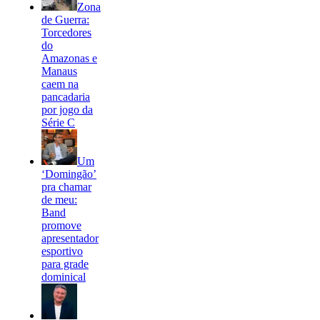
Zona
de Guerra:
Torcedores
do
Amazonas e
Manaus
caem na
pancadaria
por jogo da
Série C
Um
‘Domingão’
pra chamar
de meu:
Band
promove
apresentador
esportivo
para grade
dominical