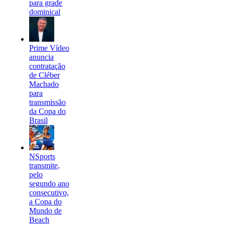
para grade
dominical
Prime Vídeo
anuncia
contratação
de Cléber
Machado
para
transmissão
da Copa do
Brasil
NSports
transmite,
pelo
segundo ano
consecutivo,
a Copa do
Mundo de
Beach