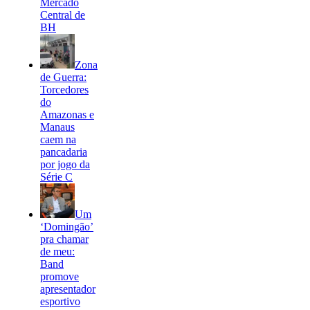
Mercado
Central de
BH
Zona
de Guerra:
Torcedores
do
Amazonas e
Manaus
caem na
pancadaria
por jogo da
Série C
Um
‘Domingão’
pra chamar
de meu:
Band
promove
apresentador
esportivo