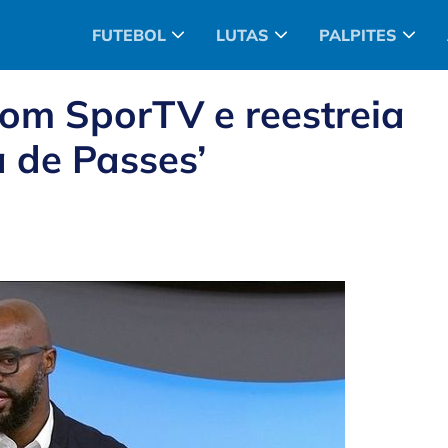
FUTEBOL
LUTAS
PALPITES
com SporTV e reestreia
 de Passes’