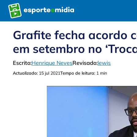
Pular
para
o
conteúdo
Grafite fecha acordo 
em setembro no ‘Troca
Escrito:
Henrique Neves
Revisado:
lewis
Actualizado:
15 jul 2021
Tempo de leitura:
1 min