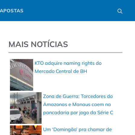
APOSTAS
MAIS NOTÍCIAS
KTO adquire naming rights do
Mercado Central de BH
Zona de Guerra: Torcedores do
Amazonas e Manaus caem na
pancadaria por jogo da Série C
Um ‘Domingão’ pra chamar de