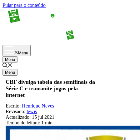
Pular para o conteúdo
Apostas
Palpites
Menu
Menu
Menu
CBF divulga tabela das semifinais da
Série C e transmite jogos pela
internet
Escrito:
Henrique Neves
Revisado:
lewis
Actualizado:
15 jul 2021
Tempo de leitura:
1 min