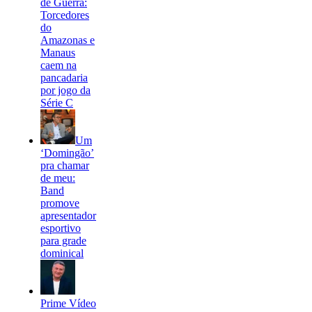
de Guerra:
Torcedores
do
Amazonas e
Manaus
caem na
pancadaria
por jogo da
Série C
Um
‘Domingão’
pra chamar
de meu:
Band
promove
apresentador
esportivo
para grade
dominical
Prime Vídeo