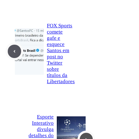
FOX Sports
comete
gafe e
esquece
Santos em
post no
Twitter
sobre
títulos da
Libertadores
Esporte
Interativo
divulga
detalhes do