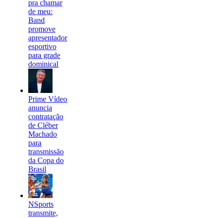
pra chamar
de meu:
Band
promove
apresentador
esportivo
para grade
dominical
Prime Vídeo
anuncia
contratação
de Cléber
Machado
para
transmissão
da Copa do
Brasil
NSports
transmite,