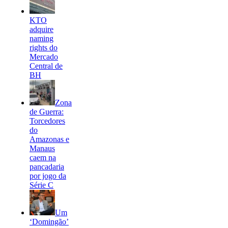
KTO
adquire
naming
rights do
Mercado
Central de
BH
Zona
de Guerra:
Torcedores
do
Amazonas e
Manaus
caem na
pancadaria
por jogo da
Série C
Um
‘Domingão’