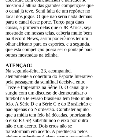
mostrou à altura das grandes competições que
o canal já teve. Senti falta de um repórter no
local dos jogos. O que não seria nada demais
para o canal deste porte. Torço para duas
coisas, a primeira delas que o JR África, seja
mostrado em nossas telas, caberia muito bem
na Record News, assim poderíamos ter um
olhar africano para os esportes, e a segunda,
que esta competição possa ser o pontapé para
outras mostradas na telinha.
ATENÇÃO!
Na segunda-feira, 23, acompanhei
atentamente a cobertura do Esporte Interativo
pela passagem da semifinal decisiva entre
Treze e Imperatriz na Série D. O canal que
surgiu com um discurso de democratizar o
futebol na televisão brasileira tem feito muito
feio. A Série D e a Série C é do Brasileirão e
não apenas do Nordestão. Combater aquilo
que a mídia tem feio há décadas, priorizando
o eixo RJ-SP, substituindo o eixo por outro
não é um acerto. Dois erros não se
transformam em acerto. A predileção pelos
clubes nordestinos é clara, mas a transmissão