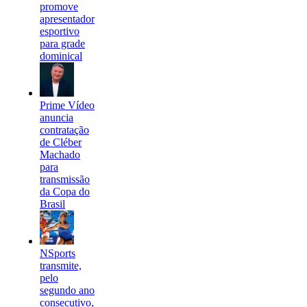
promove
apresentador
esportivo
para grade
dominical
Prime Vídeo
anuncia
contratação
de Cléber
Machado
para
transmissão
da Copa do
Brasil
NSports
transmite,
pelo
segundo ano
consecutivo,