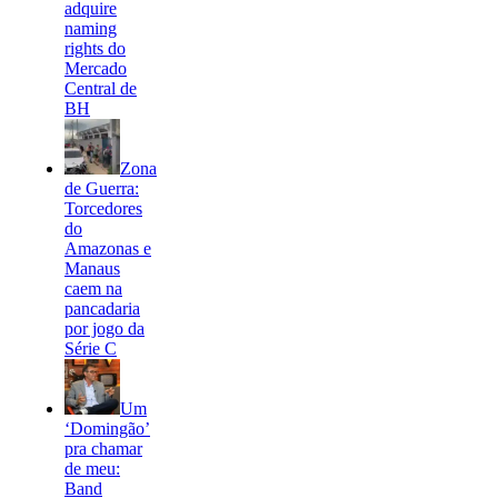
adquire
naming
rights do
Mercado
Central de
BH
Zona
de Guerra:
Torcedores
do
Amazonas e
Manaus
caem na
pancadaria
por jogo da
Série C
Um
‘Domingão’
pra chamar
de meu:
Band