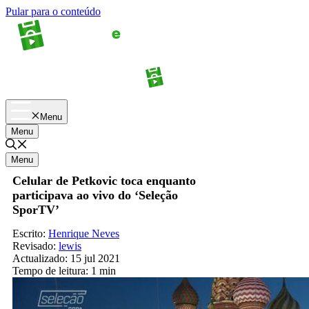
Pular para o conteúdo
Apostas
Palpites
Menu
Menu
Menu
Celular de Petkovic toca enquanto
participava ao vivo do ‘Seleção
SporTV’
Escrito:
Henrique Neves
Revisado:
lewis
Actualizado:
15 jul 2021
Tempo de leitura:
1 min