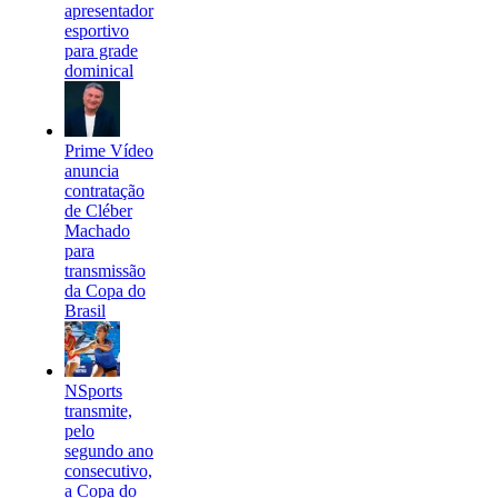
apresentador
esportivo
para grade
dominical
Prime Vídeo
anuncia
contratação
de Cléber
Machado
para
transmissão
da Copa do
Brasil
NSports
transmite,
pelo
segundo ano
consecutivo,
a Copa do