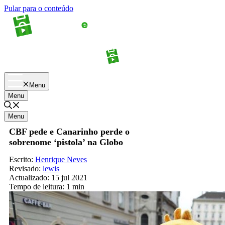
Pular para o conteúdo
Apostas
Palpites
Menu
Menu
Menu
CBF pede e Canarinho perde o
sobrenome ‘pistola’ na Globo
Escrito:
Henrique Neves
Revisado:
lewis
Actualizado:
15 jul 2021
Tempo de leitura:
1 min