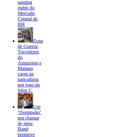
naming
rights do
Mercado
Central de
BH
Zona
de Guerra:
Torcedores
do
Amazonas e
Manaus
caem na
pancadaria
por jogo da
Série C
Um
‘Domingão’
pra chamar
de meu:
Band
promove