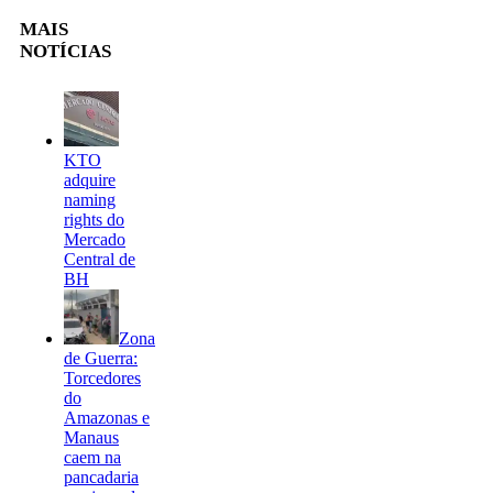
MAIS
NOTÍCIAS
KTO
adquire
naming
rights do
Mercado
Central de
BH
Zona
de Guerra:
Torcedores
do
Amazonas e
Manaus
caem na
pancadaria