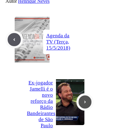
Autor
Henrique Neves
Agenda da
TV (Terça,
15/5/2018)
Ex-jogador
Jamelli é o
novo
reforço da
Rádio
Bandeirantes
de São
Paulo