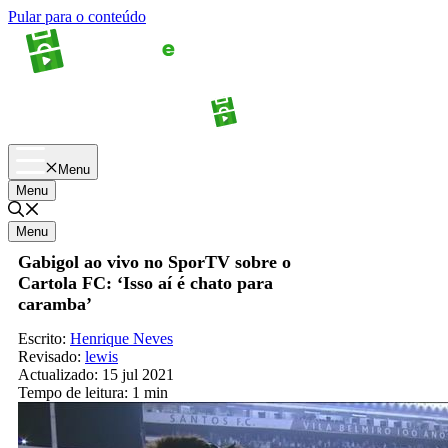
Pular para o conteúdo
Apostas
Palpites
Menu
Menu
Menu
Gabigol ao vivo no SporTV sobre o
Cartola FC: ‘Isso aí é chato para
caramba’
Escrito:
Henrique Neves
Revisado:
lewis
Actualizado:
15 jul 2021
Tempo de leitura:
1 min