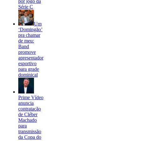
por jogo da
Série C
Um
‘Domingão’
pra chamar
de meu:
Band
promove
apresentador
esportivo
para grade
dominical
Prime Vídeo
anuncia
contratação
de Cléber
Machado
para
transmissão
da Copa do