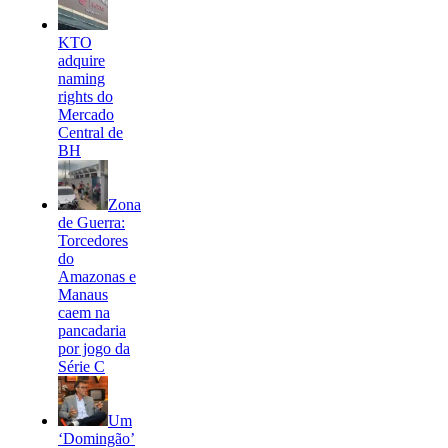
KTO
adquire
naming
rights do
Mercado
Central de
BH
Zona
de Guerra:
Torcedores
do
Amazonas e
Manaus
caem na
pancadaria
por jogo da
Série C
Um
‘Domingão’