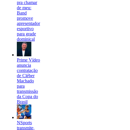
pra chamar
de meu:
Band
promove
apresentador
esportivo
para grade
dominical
Prime Vídeo
anuncia
contratação
de Cléber
Machado
para
transmissão
da Copa do
Brasil
NSports
transmite,