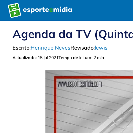
Pular
para
o
conteúdo
Agenda da TV (Quinta
Escrito:
Henrique Neves
Revisado:
lewis
Actualizado:
15 jul 2021
Tempo de leitura:
2 min