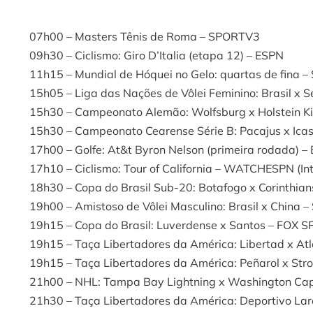
07h00 – Masters Tênis de Roma – SPORTV3
09h30 – Ciclismo: Giro D’Italia (etapa 12) – ESPN
11h15 – Mundial de Hóquei no Gelo: quartas de fina 
15h05 – Liga das Nações de Vôlei Feminino: Brasil x
15h30 – Campeonato Alemão: Wolfsburg x Holstein Ki
15h30 – Campeonato Cearense Série B: Pacajus x Icasa
17h00 – Golfe: At&t Byron Nelson (primeira rodada) 
17h10 – Ciclismo: Tour of California – WATCHESPN (In
18h30 – Copa do Brasil Sub-20: Botafogo x Corinthia
19h00 – Amistoso de Vôlei Masculino: Brasil x China
19h15 – Copa do Brasil: Luverdense x Santos – FOX 
19h15 – Taça Libertadores da América: Libertad x A
19h15 – Taça Libertadores da América: Peñarol x St
21h00 – NHL: Tampa Bay Lightning x Washington Capita
21h30 – Taça Libertadores da América: Deportivo Lar