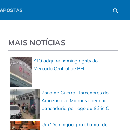
APOSTAS
MAIS NOTÍCIAS
KTO adquire naming rights do
Mercado Central de BH
Zona de Guerra: Torcedores do
Amazonas e Manaus caem na
pancadaria por jogo da Série C
Um ‘Domingão’ pra chamar de