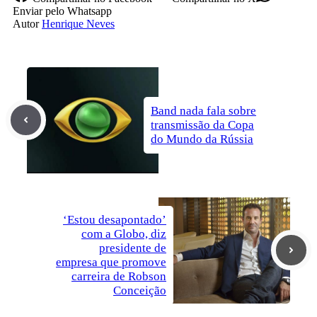
Enviar
pelo Whatsapp
Autor
Henrique Neves
Band nada fala sobre
transmissão da Copa
do Mundo da Rússia
‘Estou desapontado’
com a Globo, diz
presidente de
empresa que promove
carreira de Robson
Conceição