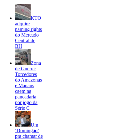
KTO
adquire
naming rights
do Mercado
Central de
BH
Zona
de Guerra:
Torcedores
do Amazonas
e Manaus
caem na
pancadaria
por jogo da
Série C
Um
‘Domingão’
pra chamar de