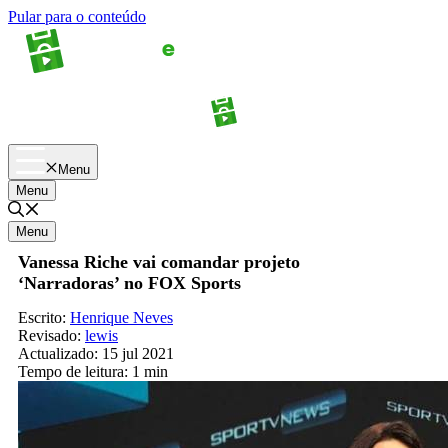
Pular para o conteúdo
Apostas
Palpites
Menu
Menu
Menu
Vanessa Riche vai comandar projeto
‘Narradoras’ no FOX Sports
Escrito:
Henrique Neves
Revisado:
lewis
Actualizado:
15 jul 2021
Tempo de leitura:
1 min