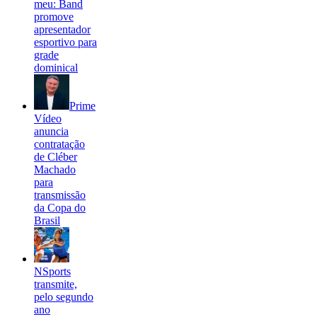
meu: Band
promove
apresentador
esportivo para
grade
dominical
Prime
Vídeo
anuncia
contratação
de Cléber
Machado
para
transmissão
da Copa do
Brasil
NSports
transmite,
pelo segundo
ano