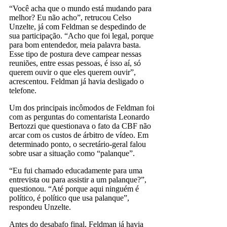
“Você acha que o mundo está mudando para
melhor? Eu não acho”, retrucou Celso
Unzelte, já com Feldman se despedindo de
sua participação. “Acho que foi legal, porque
para bom entendedor, meia palavra basta.
Esse tipo de postura deve campear nessas
reuniões, entre essas pessoas, é isso aí, só
querem ouvir o que eles querem ouvir”,
acrescentou. Feldman já havia desligado o
telefone.
Um dos principais incômodos de Feldman foi
com as perguntas do comentarista Leonardo
Bertozzi que questionava o fato da CBF não
arcar com os custos de árbitro de vídeo. Em
determinado ponto, o secretário-geral falou
sobre usar a situação como “palanque”.
“Eu fui chamado educadamente para uma
entrevista ou para assistir a um palanque?”,
questionou. “Até porque aqui ninguém é
político, é político que usa palanque”,
respondeu Unzelte.
Antes do desabafo final, Feldman já havia