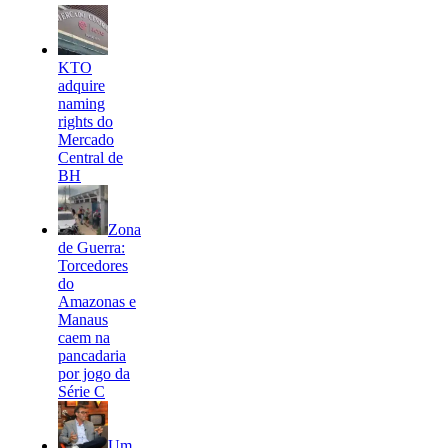
KTO
adquire
naming
rights do
Mercado
Central de
BH
Zona
de Guerra:
Torcedores
do
Amazonas e
Manaus
caem na
pancadaria
por jogo da
Série C
Um