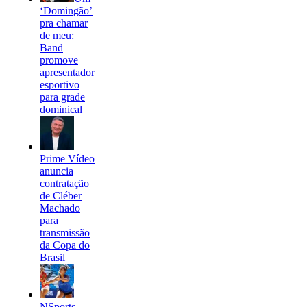
‘Domingão’
pra chamar
de meu:
Band
promove
apresentador
esportivo
para grade
dominical
Prime Vídeo
anuncia
contratação
de Cléber
Machado
para
transmissão
da Copa do
Brasil
NSports