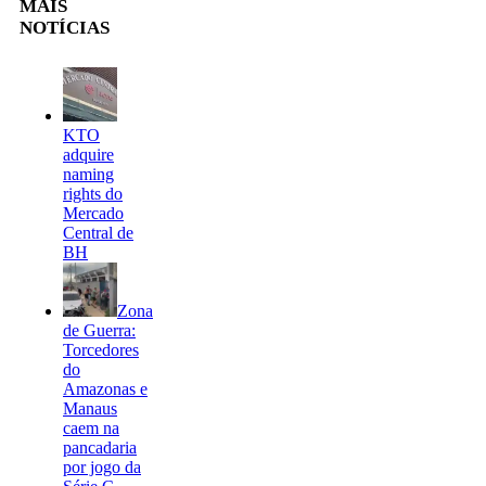
MAIS
NOTÍCIAS
KTO
adquire
naming
rights do
Mercado
Central de
BH
Zona
de Guerra:
Torcedores
do
Amazonas e
Manaus
caem na
pancadaria
por jogo da