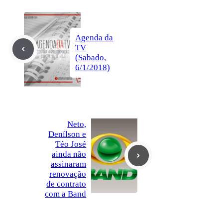
Agenda da
TV
(Sabado,
6/1/2018)
Neto,
Denílson e
Téo José
ainda não
assinaram
renovação
de contrato
com a Band