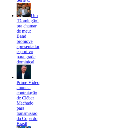
Série C
Um
‘Domingão’
pra chamar
de meu:
Band
promove
apresentador
esportivo
para grade
dominical
Prime Vídeo
anuncia
contratação
de Cléber
Machado
para
transmissão
da Copa do
Brasil