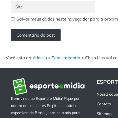
Site
Salvar meus dados neste navegador para a próxim
Você está aqui:
Início
>
Sem categoria
>
Chico Lins vai 
ESPORT
Nossa equi
Bem-vindo ao Esporte e Mídia! Fique por
Contato
dentro dos melhores Palpites e notícias
esportivas do Brasil. Junte-se a nós para
Sitemap