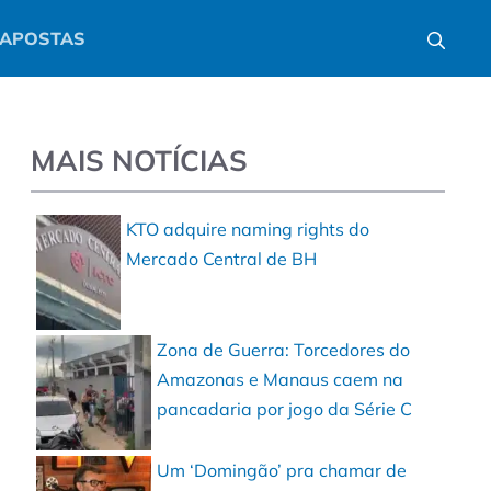
APOSTAS
MAIS NOTÍCIAS
KTO adquire naming rights do
Mercado Central de BH
Zona de Guerra: Torcedores do
Amazonas e Manaus caem na
pancadaria por jogo da Série C
Um ‘Domingão’ pra chamar de