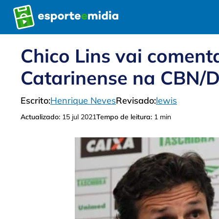
Pular
para
o
conteúdo
Chico Lins vai comen
Catarinense na CBN/D
Escrito:
Henrique Neves
Revisado:
lewis
Actualizado:
15 jul 2021
Tempo de leitura:
1 min