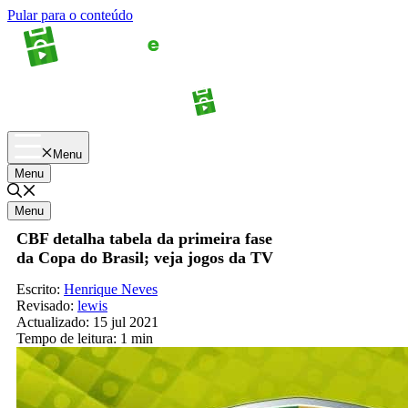
Pular para o conteúdo
Apostas
Palpites
Menu
Menu
Menu
CBF detalha tabela da primeira fase
da Copa do Brasil; veja jogos da TV
Escrito:
Henrique Neves
Revisado:
lewis
Actualizado:
15 jul 2021
Tempo de leitura:
1 min