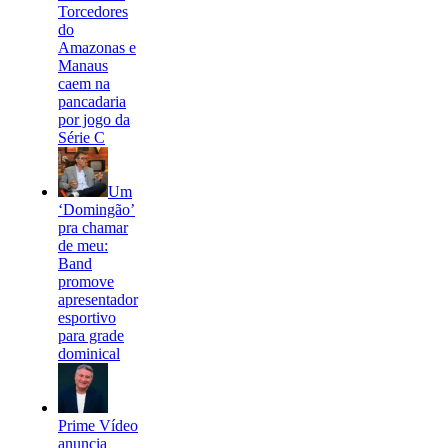
Torcedores
do
Amazonas e
Manaus
caem na
pancadaria
por jogo da
Série C
Um
‘Domingão’
pra chamar
de meu:
Band
promove
apresentador
esportivo
para grade
dominical
Prime Vídeo
anuncia