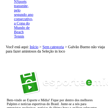
NSports
transmite,
pelo
segundo ano
consecutivo,
a Copa do
Mundo de
Beach
Tennis
Você está aqui:
Início
>
Sem categoria
>
Galvão Bueno não viaja
para fazer amistosos da Seleção in loco
Bem-vindo ao Esporte e Mídia! Fique por dentro dos melhores
Palpites e notícias esportivas do Brasil. Junte-se a nós para
entrevistas exclusivas, notícias de última hora e análises relevantes.