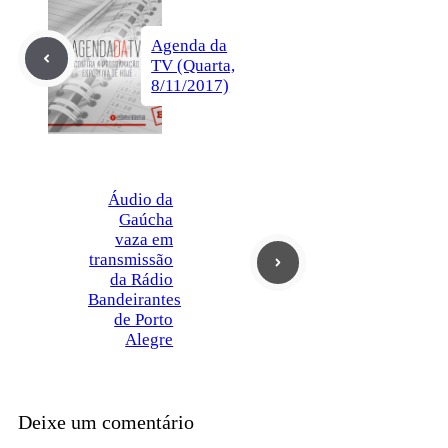
Agenda da
TV (Quarta,
8/11/2017)
Áudio da
Gaúcha
vaza em
transmissão
da Rádio
Bandeirantes
de Porto
Alegre
Deixe um comentário