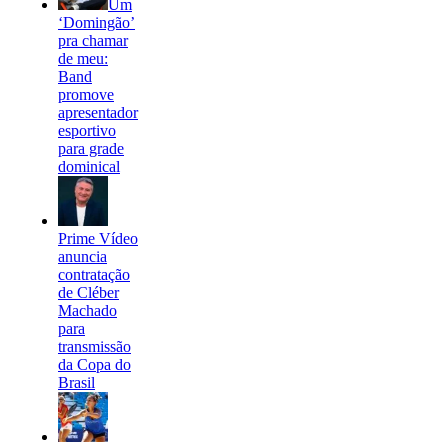
Um
‘Domingão’
pra chamar
de meu:
Band
promove
apresentador
esportivo
para grade
dominical
Prime Vídeo
anuncia
contratação
de Cléber
Machado
para
transmissão
da Copa do
Brasil