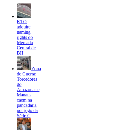
KTO
adquire
naming
rights do
Mercado
Central de
BH
Zona
de Guerra:
Torcedores
do
Amazonas e
Manaus
caem na
pancadaria
por jogo da
Série C