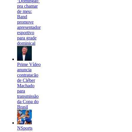
‘Domingão’
pra chamar
de meu:
Band
promove
apresentador
esportivo
para grade
dominical
Prime Vídeo
anuncia
contratação
de Cléber
Machado
para
transmissão
da Copa do
Brasil
NSports