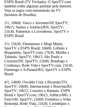
ESPN Brasil (TV Fechada). O SporTV.com
também exibe algumas partidas pela Internet.
Veja os jogos com transmissão da TV
(horários de Brasília).
2/1, 16h00, Vasco x Juventus/SP, SporTV;
19h15, Santos x América/RN, SporTV;
21h30, Palmeiras x Luverdense, SporTV e
ESPN Brasil
3/1, 15h30, Fluminense x Mogi Mirim,
SporTV e ESPN Brasil; 16h00, Grêmio x
Bragantino, SporTV.com; 17h30, Marília x
Tubarão, SporTV; 19h15, São Paulo x
Cruzeiro/DF, SporTV; 21h00, Botafogo x
Confiança, Rede Vida e SporTV.com; 21h30,
Flamengo x Ji-Paraná/RO, SporTV e ESPN
Brasil
4/1, 14h00, Osvaldo Cruz x Ricanato/TO,
SporTV; 16h00, Internacional x Boavista/RJ,
SporTV; 19h15, Cruzeiro x Batatais, ESPN
Brasil e SporTV.com; 19h15, Atlético/MG x
Fast/AM, SporTV; 21h00, Fortaleza x Volta
Redonda, Rede Vida; 21h30, Corinthians x