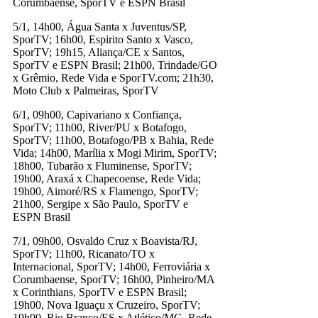
Corumbaense, SporTV e ESPN Brasil
5/1, 14h00, Água Santa x Juventus/SP,
SporTV; 16h00, Espirito Santo x Vasco,
SporTV; 19h15, Aliança/CE x Santos,
SporTV e ESPN Brasil; 21h00, Trindade/GO
x Grêmio, Rede Vida e SporTV.com; 21h30,
Moto Club x Palmeiras, SporTV
6/1, 09h00, Capivariano x Confiança,
SporTV; 11h00, River/PU x Botafogo,
SporTV; 11h00, Botafogo/PB x Bahia, Rede
Vida; 14h00, Marília x Mogi Mirim, SporTV;
18h00, Tubarão x Fluminense, SporTV;
19h00, Araxá x Chapecoense, Rede Vida;
19h00, Aimoré/RS x Flamengo, SporTV;
21h00, Sergipe x São Paulo, SporTV e
ESPN Brasil
7/1, 09h00, Osvaldo Cruz x Boavista/RJ,
SporTV; 11h00, Ricanato/TO x
Internacional, SporTV; 14h00, Ferroviária x
Corumbaense, SporTV; 16h00, Pinheiro/MA
x Corinthians, SporTV e ESPN Brasil;
19h00, Nova Iguaçu x Cruzeiro, SporTV;
19h00, Rio Branco/ES x Atlético/MG, Rede