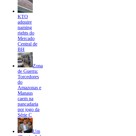
KTO
adquire
naming
rights do
Mercado
Central de
BH
Zona
de Guerra:
Torcedores
do
Amazonas e
Manaus
caem na
pancadaria
por jogo da
Série C
Um