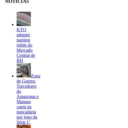
NOTÍCIAS
KTO
adquire
naming
rights do
Mercado
Central de
BH
Zona
de Guerra:
Torcedores
do
Amazonas e
Manaus
caem na
pancadaria
por jogo da
Série C