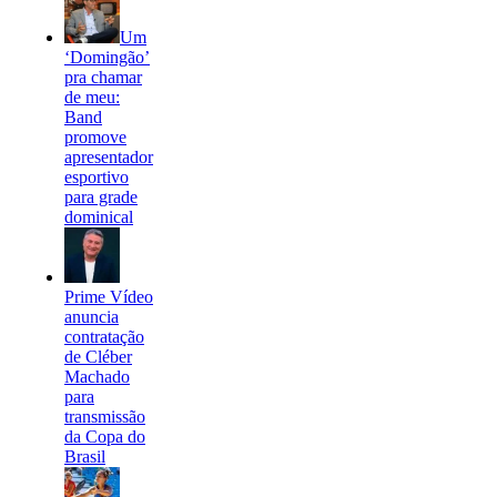
Um
‘Domingão’
pra chamar
de meu:
Band
promove
apresentador
esportivo
para grade
dominical
Prime Vídeo
anuncia
contratação
de Cléber
Machado
para
transmissão
da Copa do
Brasil