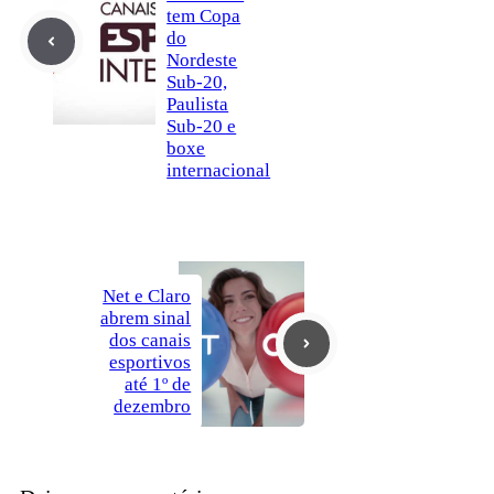
tem Copa
do
Nordeste
Sub-20,
Paulista
Sub-20 e
boxe
internacional
Net e Claro
abrem sinal
dos canais
esportivos
até 1º de
dezembro