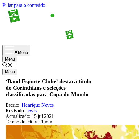
Pular para o conteúdo
Apostas
Palpites
Menu
Menu
Menu
‘Band Esporte Clube’ destaca título
do Corinthians e seleções
classificadas para Copa do Mundo
Escrito:
Henrique Neves
Revisado:
lewis
Actualizado:
15 jul 2021
Tempo de leitura:
1 min