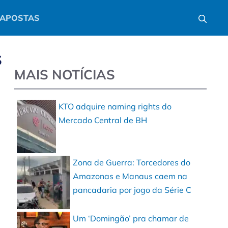
APOSTAS
s
MAIS NOTÍCIAS
KTO adquire naming rights do
Mercado Central de BH
Zona de Guerra: Torcedores do
Amazonas e Manaus caem na
pancadaria por jogo da Série C
Um ‘Domingão’ pra chamar de