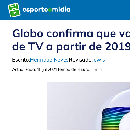
Pular
para
o
conteúdo
Globo confirma que va
de TV a partir de 201
Escrito:
Henrique Neves
Revisado:
lewis
Actualizado:
15 jul 2021
Tempo de leitura:
1 min